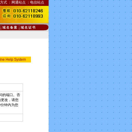
方式
：
网通站点
：
电信站点
域名备案
域名证书
lne Help System
问的端口。否
的更改，请您
0分钟内为您