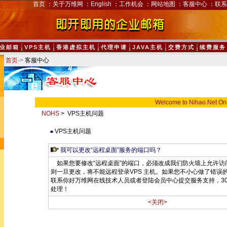
首页
：
关于万维网
：
English
：
工作机会
：
网站地图
：
客服中心
：
联系
业邮箱
VPS主机
香港虚拟主机
代理申请
JAVA主机
交费方式
续费服务
首页
->
客服中心
Welcome to Nihao.Net On
NOHS
> VPS主机问题
VPS主机问题
■
我可以更改“远程桌面”服务的端口吗？
如果您要修改“远程桌面”的端口，必须改成我们防火墙上允许访
则一旦更改，将不能远程登录VPS 主机。如果您不小心做了错误
联系你好万维网在线技术人员或者登陆会员中心提交服务支持，3
处理！
<关闭>