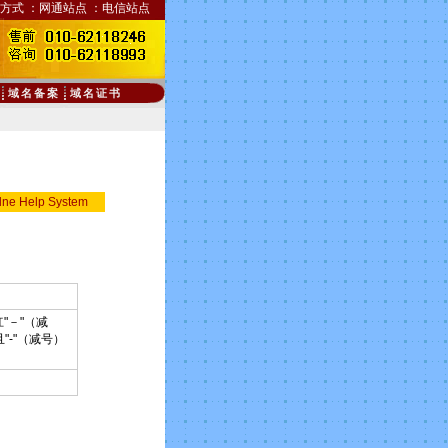
方式
：
网通站点
：
电信站点
域名备案
域名证书
lne Help System
－"（减
-"（减号）