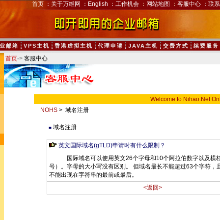
首页
：
关于万维网
：
English
：
工作机会
：
网站地图
：
客服中心
：
联系
业邮箱
VPS主机
香港虚拟主机
代理申请
JAVA主机
交费方式
续费服务
首页
->
客服中心
Welcome to Nihao.Net On
NOHS
> 域名注册
域名注册
■
英文国际域名(gTLD)申请时有什么限制？
国际域名可以使用英文26个字母和10个阿拉伯数字以及横杠"
号）。字母的大小写没有区别。 但域名最长不能超过63个字符，且"
不能出现在字符串的最前或最后。
<返回>