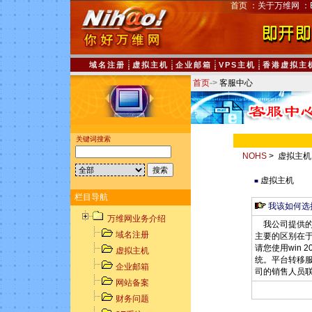
首页
：
关于万维网
：
域名注册
虚拟主机
企业邮箱
VPS主机
香港虚拟主
首页
->
客服中心
关键词搜索
NOHS
> 虚拟主机
虚拟主机
■
栏目导航
我该如何选
万维网业务介绍
我公司提供的操
域名注册
主要的区别在于
请您使用win 
虚拟主机
统。平台转移
企业邮箱
司的销售人员
网站备案
财务问题