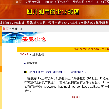
首页
：
关于万维网
：
English
：
工作机会
：
网站地图
：
客服中心
：
联系
业邮箱
VPS主机
香港虚拟主机
代理申请
JAVA主机
交费方式
续费服务
首页
->
客服中心
Welcome to Nihao.Net On
NOHS
> 虚拟主机
虚拟主机
■
空间开通后，我如何使用FTP上传我的网页？
请使用FTP上传软件，只要提供三个关键要素（IP地址、ID号
即可进行上传及下载操作，请将您的网页首页文件名命名为：index.
如有问题登陆http://www.nihao.net/impersonlity/default.as
操作。
<返回>