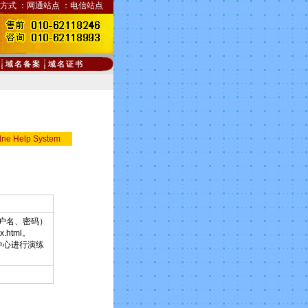
方式
：
网通站点
：
电信站点
域名备案
域名证书
lne Help System
用户名、密码）
html。
p 客户中心进行演练