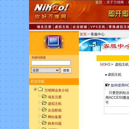
首页
：
关于万维网
：
域名注册
虚拟主机
企业邮箱
VPS主机
香港虚拟主
首页
->
客服中心
关键词搜索
NOHS
> 虚拟主机
虚拟主机
■
栏目导航
如何使用AC
万维网业务介绍
只要您的站点有
域名注册
用ACCESS
可
虚拟主机
企业邮箱
网站备案
财务问题