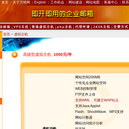
首页
：
关于万维网
：
English
：
工作机会
：
网站建设
：
网站地图
：
客服中心
：
联系
业邮箱
VPS主机
香港虚拟主机
php主机
代理申请
JAVA主机
交费方式
首页
->
虚拟主机
高级型虚拟主机:
1000元/年
网站空间200MB
个性化企业网站空间
WEB控制管理
FTP文件上传
支持WML，可建立WAP站点
支持Java Applet
Flash、ShockWave、MP3支持
网站计数器
网站访问统计分析
虚机功能